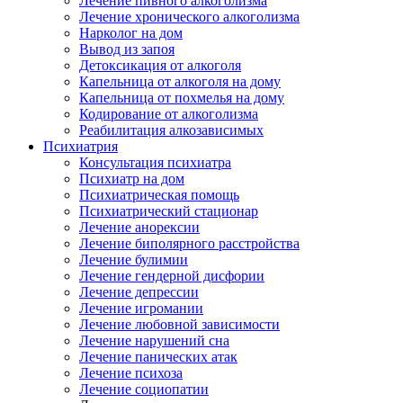
Лечение пивного алкоголизма
Лечение хронического алкоголизма
Нарколог на дом
Вывод из запоя
Детоксикация от алкоголя
Капельница от алкоголя на дому
Капельница от похмелья на дому
Кодирование от алкоголизма
Реабилитация алкозависимых
Психиатрия
Консультация психиатра
Психиатр на дом
Психиатрическая помощь
Психиатрический стационар
Лечение анорексии
Лечение биполярного расстройства
Лечение булимии
Лечение гендерной дисфории
Лечение депрессии
Лечение игромании
Лечение любовной зависимости
Лечение нарушений сна
Лечение панических атак
Лечение психоза
Лечение социопатии