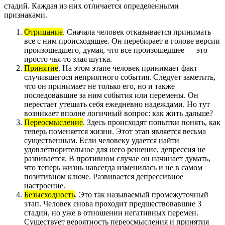
стадий. Каждая из них отличается определенными
признаками.
Отрицание
. Сначала человек отказывается принимать
все с ним происходящее. Он перебирает в голове версии
произошедшего, думая, что все произошедшее — это
просто чья-то злая шутка.
Принятие
. На этом этапе человек принимает факт
случившегося неприятного события. Следует заметить,
что он принимает не только его, но и также
последовавшие за ним события или перемены. Он
перестает утешать себя ежедневно надеждами. Но тут
возникает вполне логичный вопрос: как жить дальше?
Переосмысление
. Здесь происходят попытки понять, как
теперь поменяется жизни. Этот этап является весьма
существенным. Если человеку удается найти
удовлетворительное для него решение, депрессия не
развивается. В противном случае он начинает думать,
что теперь жизнь навсегда изменилась и не в самом
позитивном ключе. Развивается депрессивное
настроение.
Безысходность
. Это так называемый промежуточный
этап. Человек снова проходит предшествовавшие 3
стадии, но уже в отношении негативных перемен.
Существует вероятность переосмысления и принятия