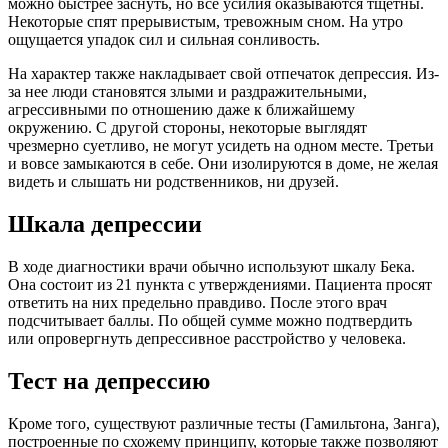
можно быстрее заснуть, но все усилия оказываются тщетны.
Некоторые спят прерывистым, тревожным сном. На утро
ощущается упадок сил и сильная сонливость.
На характер также накладывает свой отпечаток депрессия. Из-
за нее люди становятся злыми и раздражительными,
агрессивными по отношению даже к ближайшему
окружению. С другой стороны, некоторые выглядят
чрезмерно суетливо, не могут усидеть на одном месте. Третьи
и вовсе замыкаются в себе. Они изолируются в доме, не желая
видеть и слышать ни родственников, ни друзей.
Шкала депрессии
В ходе диагностики врачи обычно используют шкалу Бека.
Она состоит из 21 пункта с утверждениями. Пациента просят
ответить на них предельно правдиво. После этого врач
подсчитывает баллы. По общей сумме можно подтвердить
или опровергнуть депрессивное расстройство у человека.
Тест на депрессию
Кроме того, существуют различные тесты (Гамильтона, Занга),
построенные по схожему принципу, которые также позволяют