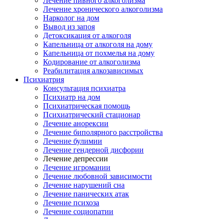
Лечение пивного алкоголизма
Лечение хронического алкоголизма
Нарколог на дом
Вывод из запоя
Детоксикация от алкоголя
Капельница от алкоголя на дому
Капельница от похмелья на дому
Кодирование от алкоголизма
Реабилитация алкозависимых
Психиатрия
Консультация психиатра
Психиатр на дом
Психиатрическая помощь
Психиатрический стационар
Лечение анорексии
Лечение биполярного расстройства
Лечение булимии
Лечение гендерной дисфории
Лечение депрессии
Лечение игромании
Лечение любовной зависимости
Лечение нарушений сна
Лечение панических атак
Лечение психоза
Лечение социопатии