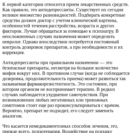
К первой категории относится прием лекарственных средств.
Как правило, это антидепрессанты. Существует их сегодня
великое множество разновидностей. Подбирать конкретные
средства должен доктор с учетом клинической картины,
особенностей течения расстройства, возраста и других
факторов. Лучше обращаться за помощью к психиатру. В
неосложненных случаях назначения может определить
невролог. Однако впоследствии потребуется постоянный
контроль дозировок препаратов, а при необходимости и их
коррекция.
Антидепрессанты при правильном назначении — это
безопасные препараты, несмотря на большое количество
мифов вокруг них. В противном случае (когда не соблюдается
дозировка, продолжительность приема) может развиться так
называемая фармакорезистентность. Это состояние, при
котором организм не воспринимает терапию. В редких
случаях наблюдается ухудшение самочувствия. При
возникновении любых негативных или тревожных
симптомов стоит еще раз проконсультироваться с врачом.
Вероятно, препарат не подходит, его следует заменить
аналогом.
Что касается немедикаментозных способов лечения, это,
прежде всего, психотерапия. Воздействие на психику