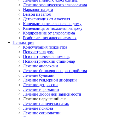
Лечение пивного алкоголизма
Лечение хронического алкоголизма
Нарколог на дом
Вывод из запоя
Детоксикация от алкоголя
Капельница от алкоголя на дому
Капельница от похмелья на дому
Кодирование от алкоголизма
Реабилитация алкозависимых
Психиатрия
Консультация психиатра
Психиатр на дом
Психиатрическая помощь
Психиатрический стационар
Лечение анорексии
Лечение биполярного расстройства
Лечение булимии
Лечение гендерной дисфории
Лечение депрессии
Лечение игромании
Лечение любовной зависимости
Лечение нарушений сна
Лечение панических атак
Лечение психоза
Лечение социопатии