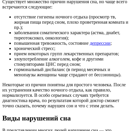
Существует множество причин нарушения сна, но чаще всего
встречаются следующие:
отсутствие гигиены ночного отдыха (просмотр тв,
жирная пища перед сном, плохо проветренная комната и
пр.);
заболевания соматического характера (астма, диабет,
тиреотоксикоз, онкология);
повышенная тревожность, состояние
депрессии
;
хронический стресс;
прием некоторых групп лекарственных препаратов;
злоупотребление алкоголем, кофе и другими
стимуляторами ЦНС перед сном;
гормональный дисбаланс (в период месячных и
менопаузы женщины чаще страдают от бессонницы).
Некоторые из причин понятны для простого человека. После
их устранения качество ночного отдыха, как правило,
нормализуется. В особо серьезных случаях требуется
диагностика врача, по результатам которой доктор сможет
точно сказать, почему нарушен сон и что с этим делать.
Виды нарушений сна
В представлении многих людей нарушение сна — это