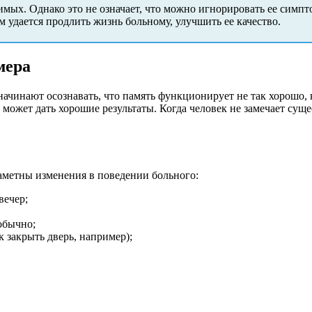
имых. Однако это не означает, что можно игнорировать ее симп
 удается продлить жизнь больному, улучшить ее качество.
мера
ачинают осознавать, что память функционирует не так хорошо, 
ие может дать хорошие результаты. Когда человек не замечает с
заметны изменения в поведении больного:
вечер;
обычно;
 закрыть дверь, например);