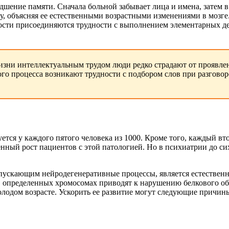
ение памяти. Сначала больной забывает лица и имена, затем в 
, объясняя ее естественными возрастными изменениями в мозге
ости присоединяются трудности с выполнением элементарных дел
изни интеллектуальным трудом люди редко страдают от проявле
ого процесса возникают трудности с подбором слов при разгово
ется у каждого пятого человека из 1000. Кроме того, каждый вт
нный рост пациентов с этой патологией. Но в психиатрии до си
апускающим нейродегенеративные процессы, является естественн
в определенных хромосомах приводят к нарушению белкового обм
лодом возрасте. Ускорить ее развитие могут следующие причин