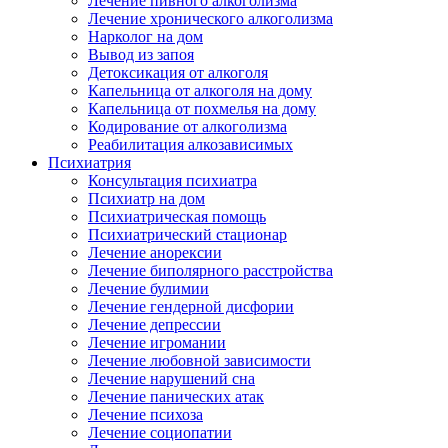
Лечение пивного алкоголизма
Лечение хронического алкоголизма
Нарколог на дом
Вывод из запоя
Детоксикация от алкоголя
Капельница от алкоголя на дому
Капельница от похмелья на дому
Кодирование от алкоголизма
Реабилитация алкозависимых
Психиатрия
Консультация психиатра
Психиатр на дом
Психиатрическая помощь
Психиатрический стационар
Лечение анорексии
Лечение биполярного расстройства
Лечение булимии
Лечение гендерной дисфории
Лечение депрессии
Лечение игромании
Лечение любовной зависимости
Лечение нарушений сна
Лечение панических атак
Лечение психоза
Лечение социопатии