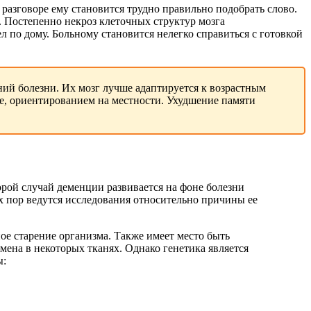
разговоре ему становится трудно правильно подобрать слово.
. Постепенно некроз клеточных структур мозга
 по дому. Больному становится нелегко справиться с готовкой
ний болезни. Их мозг лучше адаптируется к возрастным
ре, ориентированием на местности. Ухудшение памяти
орой случай деменции развивается на фоне болезни
х пор ведутся исследования относительно причины ее
ое старение организма. Также имеет место быть
ена в некоторых тканях. Однако генетика является
ы: