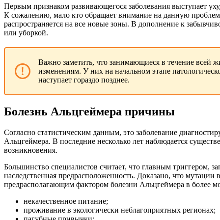
Первым признаком развивающегося заболевания выступает ухудш
К сожалению, мало кто обращает внимание на данную проблему
распространяется на все новые зоны. В дополнение к забывчив
или уборкой.
Важно заметить, что занимающиеся в течение всей ж
изменениям. У них на начальном этапе патологическ
наступает гораздо позднее.
Болезнь Альцгеймера причины
Согласно статистическим данным, это заболевание диагностиру
Альцгеймера. В последние несколько лет наблюдается существе
возникновения.
Большинство специалистов считает, что главным триггером, з
наследственная предрасположенность. Доказано, что мутации 
предрасполагающим фактором болезни Альцгеймера в более мо
некачественное питание;
проживание в экологически неблагоприятных регионах;
пагубные привычки;