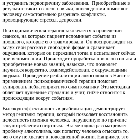
и устранить первопричину заболевания.
Приобретённые в
результате таких сеансов навыки, впоследствии помогают
человеку самостоятельно разрешать конфликты,
провоцирующие стрессы, депрессии.
Психодинамическая терапия заключается в проведении
сеансов, на которых пациент вспоминает события из
прошлого, которые его травмировали. Он воспроизводит их
вслух свой рассказ в свободной форме и сравнивает
ощущения, которые он переживал тогда и испытывает сейчас
при вспоминании. Происходит проработка прошлого опыта и
приобретение новых знаний, навыков, что позволяет
научиться корректно, взаимодействовать с окружающими
людьми.
Проведение реабилитации алкоголиков в Нанте с
применением
психодинамической терапии помогает
купировать неблагоприятную симптоматику. Эта методика
облегчает душевные страдания и учит, гибче относится к
происходящим вокруг событиям.
Высокую эффективность в реабилитации демонстрирует
метод гештальт-терапии, который позволяет восстановить
целостность психики человека,
нарушенную по причине
злоупотребления спиртным.
Эта методика рассматривает
проблему алкоголизма, как попытку человека отыскать то,
чего ему не хватает в повседневной жизни. Например, это