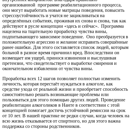
организованной
программе реабилитационного процесса,
они могут выработать новые матрицы поведения, повысить
стрессоустойчивость и учатся не зацикливаться на
определённых событиях, проживая их снова и снова, так как
действуют в русле концепции «здесь и сейчас».
Программа
нацелена на тщательную проработку чувства вины,
подпитывающего зависимое поведение.
Оно преобразуется в
положительную агрессию и желание исправить совершённые
ранее ошибки. Для этого составляется список людей, которым
больной в разное время причинил вред. Впоследствии он
возмещает им ущерб, принося извинения и выслушивая
претензии, что свидетельствует о выработке смирения и
окончательном избавлении от чувства вины.
Проработка всех 12 шагов позволяет полностью изменить
личность, которая перестаёт нуждаться в алкоголе, как
средстве ухода от реальной жизни и приобретает способность
самостоятельно решать возникающие проблемы или
пользоваться для этого помощью других людей. Проведение
реабилитации алкоголиков в Нанте в соответствии с этой
концепцией помогает достичь устойчивой ремиссии на срок
от 10 лет. В нашей практике не редки случаи, когда человек на
всю жизнь отказывается от спиртного, но для этого важна
поддержка со стороны родственников.