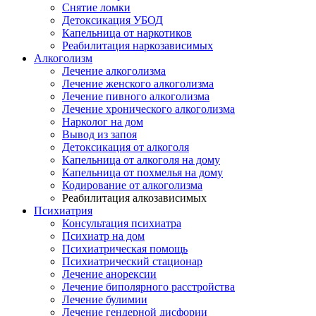
Снятие ломки
​​Детоксикация УБОД
Капельница от наркотиков
Реабилитация наркозависимых
Алкоголизм
Лечение алкоголизма
Лечение женского алкоголизма
Лечение пивного алкоголизма
Лечение хронического алкоголизма
Нарколог на дом
Вывод из запоя
Детоксикация от алкоголя
Капельница от алкоголя на дому
Капельница от похмелья на дому
Кодирование от алкоголизма
Реабилитация алкозависимых
Психиатрия
Консультация психиатра
Психиатр на дом
Психиатрическая помощь
Психиатрический стационар
Лечение анорексии
Лечение биполярного расстройства
Лечение булимии
Лечение гендерной дисфории