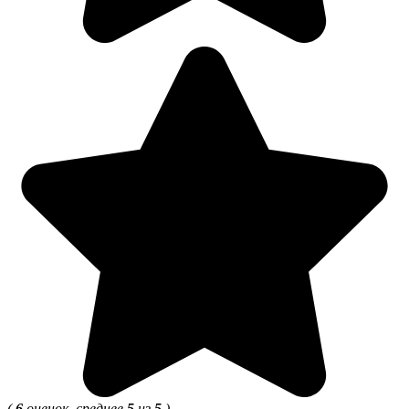
(
6
оценок, среднее
5
из
5
)