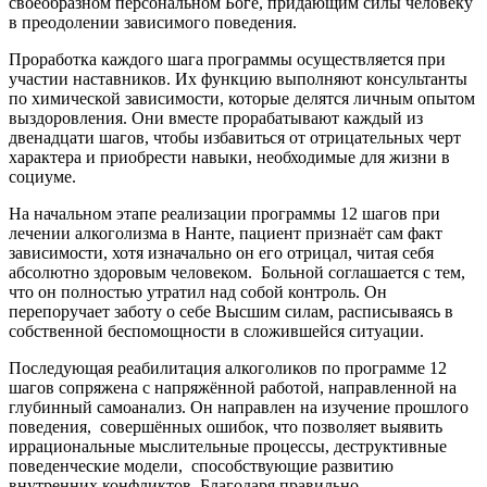
своеобразном персональном Боге, придающим силы человеку
в преодолении зависимого поведения.
Проработка каждого шага программы осуществляется при
участии наставников. Их функцию выполняют консультанты
по химической зависимости, которые делятся личным опытом
выздоровления. Они вместе прорабатывают каждый из
двенадцати шагов, чтобы избавиться от отрицательных черт
характера и приобрести навыки, необходимые для жизни в
социуме.
На начальном этапе реализации программы 12 шагов при
лечении алкоголизма в Нанте, пациент признаёт сам факт
зависимости, хотя изначально он его отрицал, читая себя
абсолютно здоровым человеком.
Больной соглашается с тем,
что он полностью утратил над собой контроль. Он
перепоручает заботу о себе Высшим силам, расписываясь в
собственной беспомощности в сложившейся ситуации.
Последующая реабилитация алкоголиков по программе 12
шагов сопряжена с напряжённой работой, направленной на
глубинный самоанализ. Он направлен на изучение прошлого
поведения,
совершённых ошибок, что позволяет выявить
иррациональные мыслительные процессы, деструктивные
поведенческие модели,
способствующие развитию
внутренних конфликтов. Благодаря правильно