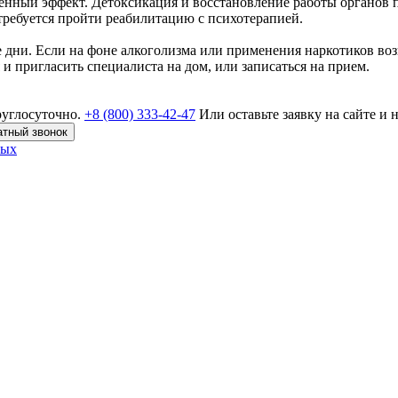
менный эффект. Детоксикация и восстановление работы органов 
требуется пройти реабилитацию с психотерапией.
дни. Если на фоне алкоголизма или применения наркотиков возн
 пригласить специалиста на дом, или записаться на прием.
руглосуточно.
+8 (800) 333-42-47
Или оставьте заявку на сайте и 
атный звонок
ных