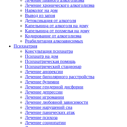
Лечение пивного алкоголизма
Лечение хронического алкоголизма
Нарколог на дом
Вывод из запоя
Детоксикация от алкоголя
Капельница от алкоголя на дому
Капельница от похмелья на дому
Кодирование от алкоголизма
Реабилитация алкозависимых
Психиатрия
Консультация психиатра
Психиатр на дом
Психиатрическая помощь
Психиатрический стационар
Лечение анорексии
Лечение биполярного расстройства
Лечение булимии
Лечение гендерной дисфории
Лечение депрессии
Лечение игромании
Лечение любовной зависимости
Лечение нарушений сна
Лечение панических атак
Лечение психоза
Лечение социопатии